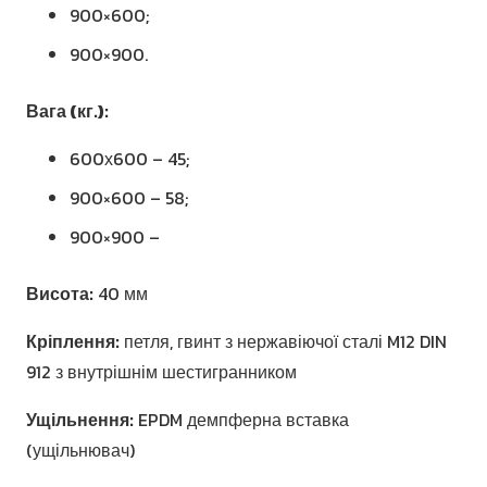
900×600;
900×900.
Вага (кг.):
600х600 – 45;
900×600 – 58;
900×900 –
Висота:
40 мм
Кріплення:
петля, гвинт з нержавіючої сталі M12 DIN
912 з внутрішнім шестигранником
Ущільнення:
EPDM демпферна вставка
(ущільнювач)