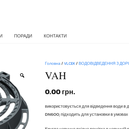
И
ПОРАДИ
КОНТАКТИ
Головна
/
VLCEK
/
ВОДОВІДВЕДЕННЯ З ДОРІГ
VAH
Zoom
0.00
грн.
використовується для відведення води в д
DN600; підходить для установки в умовах 
Кругла чавунна вхідна решітка в чавунній 