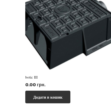
botic III
0.00
грн.
Додати в кошик