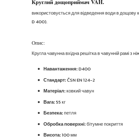
Круглий дощоприймач VAH.
використовується для відведення води в дощову к
D 400).
Опис:
Кругла чавунна вхідна решітка в чавунній рамі з 
Навантаження:
D400
Стандарт:
ČSN EN 124-2
Матеріал:
ковкий чавун
Вага:
55 кг
Безпека:
петля
Обробка поверхні:
бітумне покриття
Висота:
100 мм