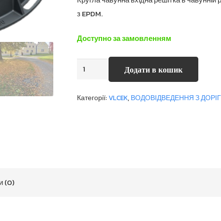
з EPDM.
Доступно за замовленням
VAH
Додати в кошик
кількість
Категорії:
VLCEK
,
ВОДОВІДВЕДЕННЯ З ДОРІГ,
и (0)