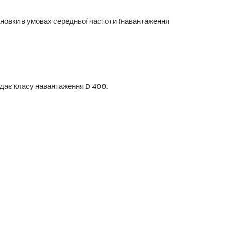
ановки в умовах середньої частоти (навантаження
відає класу навантаження D 400.