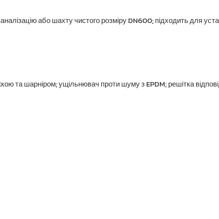
аналізацію або шахту чистого розміру DN600; підходить для уст
ніжкою та шарніром; ущільнювач проти шуму з EPDM; решітка відпо