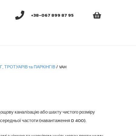
+38-067 899 87 95
, ТРОТУАРІВ та ПАРКІНГІВ
/ VAH
ощову каналізацію або шахту чистого розміру
середньої частоти (навантаження D 400).
рамі з ніжкою та шарніром; ущільнювач проти шуму