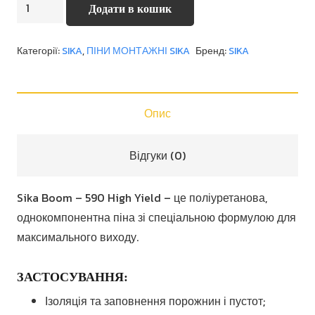
Sika
Додати в кошик
Boom
-
Категорії:
SIKA
,
ПІНИ МОНТАЖНІ SIKA
Бренд:
SIKA
590
High
Yield
Опис
кількість
Відгуки (0)
Sika Boom – 590 High Yield – це поліуретанова,
однокомпонентна піна зі спеціальною формулою для
максимального виходу.
ЗАСТОСУВАННЯ:
Ізоляція та заповнення порожнин і пустот;