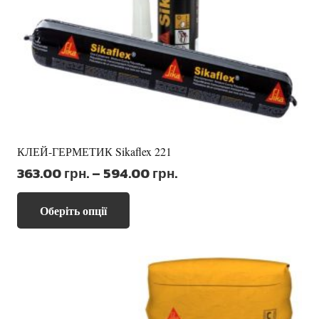
КЛЕЙ-ГЕРМЕТИК Sikaflex 221
Діапазон
363.00
грн.
–
594.00
грн.
цін:
Цей
від
Оберіть опції
товар
363.00 грн.
має
до
кілька
594.00 грн.
варіантів.
Параметри
можна