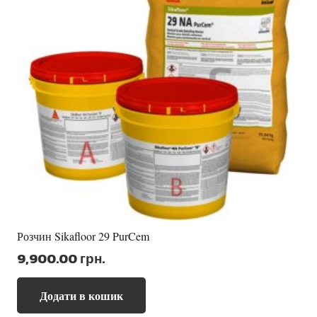
вибрати
на
сторінці
товару
Розчин Sikafloor 29 PurCem
9,900.00
грн.
Додати в кошик