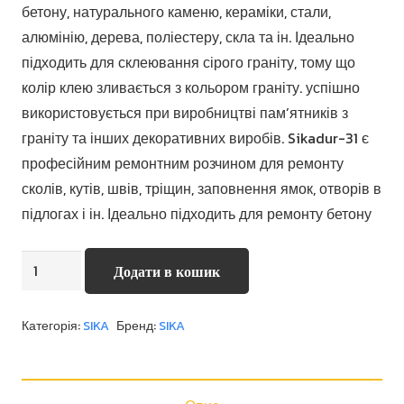
бетону, натурального каменю, кераміки, стали,
алюмінію, дерева, поліестеру, скла та ін. Ідеально
підходить для склеювання сірого граніту, тому що
колір клею зливається з кольором граніту. успішно
використовується при виробництві пам’ятників з
граніту та інших декоративних виробів. Sikadur-31 є
професійним ремонтним розчином для ремонту
сколів, кутів, швів, тріщин, заповнення ямок, отворів в
підлогах і ін. Ідеально підходить для ремонту бетону
Sikadur
Додати в кошик
-
31
Категорія:
SIKA
Бренд:
SIKA
CF
NORMAL
кількість