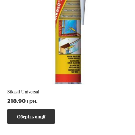
Sikasil Universal
218.90
грн.
Цей
Оберіть опції
товар
має
кілька