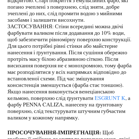
відкритою. Старі покриття з емульсійних фарб, які
погано зчеплені з поверхнею, слід зняти, добре
зчеплені до них, слід промити водою з мийними
засобами і залишити висохнути.
ЗАСТОСУВАННЯ: Стіни всередині можна двічі
фарбувати валиком після додавання до 10% води,
щоб забезпечити рівномірну поверхню конструкції.
Для цього потрібні рівні стінки або майстерне
нанесення і ґрунтування. Після сушіння обережно
протріть масу білою абразивною сіткою. Після
висихання поверхня не є монохромною, тому фарба
має розподілятися у всіх напрямках відповідно до
встановленої схеми. Під час змішування
консистенція зменшується (фарба стає тоншою).
Якщо нанесення виконується венеціанською
кельмою, поверхню слід ґрунтувати
ESGRUNT K
, а
фарбу PENNA CALIZA, нанесену на ґрунтовану
поверхню, слід текстурувати штучним губчастим
валиком у кожному напрямку.
ПРОСОЧУВАННЯ-ІМПРЕГНАЦІЯ:
Щоб
зробити її стійкою до миття та погодних умов, двічі