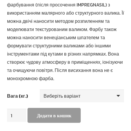
фарбування (після просочення IMPREGNASIL) з
2,592.7
використанням малярного або структурного валика. Її
до
можна двічі наносити методом розпиленням та
7,024.0
моделювати текстурованим валиком. Фарбу також
можна наносити венеціанським шпателем та
формувати структурними валиками або іншими
інструментами під кутами в різних напрямках. Вона
створює чудову атмосферу в приміщеннях, іонізуючи
та очищуючи повітря. Після висихання вона не є
монохромною фарба.
Вага (кг.)
PENNA
Додати в кошик
CALIZA
кількість