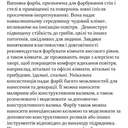
Вапняна фарба, призначена для фарбування стін і
стелі в приміщенні та поверхонь зовні (після
просочення-інпрегнування). Вона надає
навколишньому середовищу чудовий клімат,
впливаючи на іонізацію повітря. Демонструє
підвищену стійкість до грибів, цвілі та інших
патогенів, шкідливих для людини. Завдяки
винятковим властивостям і довговічності
рекомендується фарбувати кімнати високого рівня,
а також кімнати, де проживають люди з алергією та
хворі, щоб покращити комфорт вдихання повітря,
наприклад, вітальні та офісні кімнати, вітальні та
прибудови, їдальні, спальні. Унікальна
консистенція надає фарбі багато можливостей для
нанесення та декорації. Її можна наносити
малярним або конструктивним валиком, а також
розпилювати і моделювати за допомогою
конструктивного валика. Фарбу також можна
наносити венеціанською кельмою та моделювати за
допомогою конструктивних роликів або інших
інструментів відповідно до винаходу підрядника.