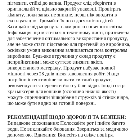
пігменти, стійкі до вапна. Продукт слід зберігати в
оригінальній та щільно закритій упаковці. Провітріть
кімнату, поки запах не зникне, перш ніж вводити в
експлуатацію. Тримайте їх поза досяжністю дітей.
Захищайте від морозу та надмірного сонячного світла.
Інформація, що міститься в технічному листі, призначена
для забезпечення оптимального використання продукту,
але не може стати підставою для претензій до виробника,
оскільки умови виконання залишаються поза контролем
виробника. Будь-яке втручання у склад продукту є
неприйнятним і може суттєво знизити якість
використаного матеріалу. Продукт набуває повної
міцності через 28 днів після завершення робіт. Якщо
потрібно інтенсивніше змішати світлий продукт,
рекомендується перелити його у біле відро. Іноді гострі
краї міксерів для кошиків (особливо нижчої якості)
можуть спричиняти зішкрібання стружків зі стінок відра,
що може бути видно на готовій поверхні.
РЕКОМЕНДАЦІЇ ЩОДО ЗДОРОВ’Я ТА БЕЗПЕКИ:
Випадкове споживання: Полоскайте рот і пийте багато
води. Не викликайте блювання. Зверніться за медичною
допомогою. Вдихання: Винесіть на свіже повітря.