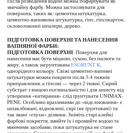
Після розведення водою можна пофарбувати як
звичайну фарбу. Можна застосовувати для
поверхонь, таких як: цементна штукатурка,
цементно-вапнякова штукатурка, гіпс, гіпсокартон,
скловолоконні шпалери, дерево.
ПІДГОТОВКА ПОВЕРХНІ ТА НАНЕСЕННЯ
ВАПНЯНОЇ ФАРБИ:
ПІДГОТОВКА ПОВЕРХНІ
: Поверхня для
нанесення має бути міцною, сухою, без пилюги та
жиру, а також загрунтована
ESGRUNT K
,
однорідного кольору. Свіжі цементно-вапняні
штукатурки можна покрити після 3-4 тижнів
приправлення, а гіпсові — через 2 тижні. Сирий
субстрат з вищою поглинальністю і для захисту від
утворення «натирання» слід ґрунтувати UNIMAX-
PENE. Особливо вразливими до «відслоювання» є
шпаклбовані, відновлені, сирі (не ґрунтовані) та
так звані «глухи» ділянки. Зніміть старі клейкі
фарбові покриття, змийте їх і промийте водою та
миючими засобами, поки штукатурка не стане