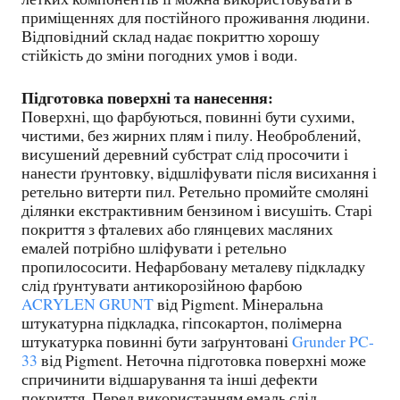
приміщеннях для постійного проживання людини.
Відповідний склад надає покриттю хорошу
стійкість до зміни погодних умов і води.
Підготовка поверхні та нанесення:
Поверхні, що фарбуються, повинні бути сухими,
чистими, без жирних плям і пилу. Необроблений,
висушений деревний субстрат слід просочити і
нанести ґрунтовку, відшліфувати після висихання і
ретельно витерти пил. Ретельно промийте смоляні
ділянки екстрактивним бензином і висушіть. Старі
покриття з фталевих або глянцевих масляних
емалей потрібно шліфувати і ретельно
пропилососити. Нефарбовану металеву підкладку
слід ґрунтувати антикорозійною фарбою
ACRYLEN GRUNT
від Pigment. Мінеральна
штукатурна підкладка, гіпсокартон, полімерна
штукатурка повинні бути заґрунтовані
Grunder PC-
33
від Pigment. Неточна підготовка поверхні може
спричинити відшарування та інші дефекти
покриття. Перед використанням емаль слід