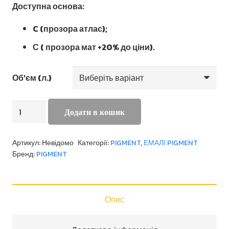
Доступна основа:
C (прозора атлас);
С ( прозора мат +20% до ціни).
Об'єм (л.)
AKRYLEN
Додати в кошик
кількість
Артикул:
Невідомо
Категорії:
PIGMENT
,
ЕМАЛІ PIGMENT
Бренд:
PIGMENT
Опис