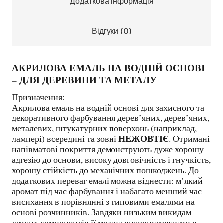
Додаткова інформація
Відгуки (0)
АКРИЛОВА ЕМАЛЬ НА ВОДНІЙ ОСНОВІ
– ДЛЯ ДЕРЕВИНИ ТА МЕТАЛУ
Призначення:
Акрилова емаль на водній основі для захисного та
декоративного фарбування дерев’яних, дерев’яних,
металевих, штукатурних поверхонь (наприклад,
НЕЖОВТІЄ
лампері) всередині та зовні
. Отримані
напівматові покриття демонструють дуже хорошу
адгезію до основи, високу довговічність і гнучкість,
хорошу стійкість до механічних пошкоджень. До
додаткових переваг емалі можна віднести: м’який
аромат під час фарбування і набагато менший час
висихання в порівнянні з типовими емалями на
основі розчинників. Завдяки низьким викидам
летких компонентів її можна використовувати в