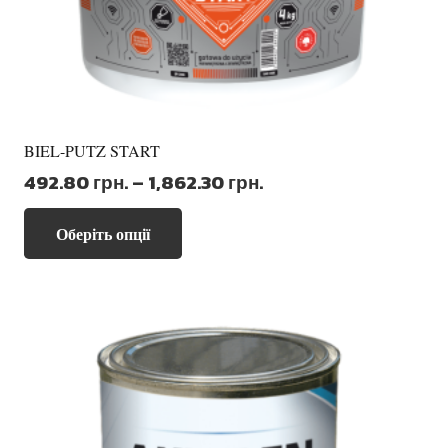
BIEL-PUTZ START
Діапазон
492.80
грн.
–
1,862.30
грн.
цін:
Цей
від
Оберіть опції
товар
492.80 грн.
має
до
кілька
1,862.30 грн.
варіантів.
Параметри
можна
вибрати
на