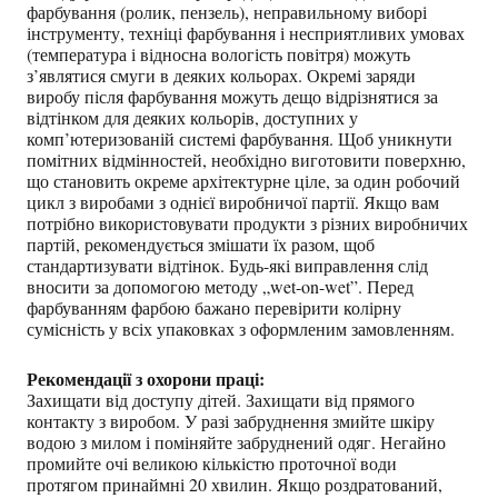
фарбування (ролик, пензель), неправильному виборі
інструменту, техніці фарбування і несприятливих умовах
(температура і відносна вологість повітря) можуть
з’являтися смуги в деяких кольорах. Окремі заряди
виробу після фарбування можуть дещо відрізнятися за
відтінком для деяких кольорів, доступних у
комп’ютеризованій системі фарбування. Щоб уникнути
помітних відмінностей, необхідно виготовити поверхню,
що становить окреме архітектурне ціле, за один робочий
цикл з виробами з однієї виробничої партії. Якщо вам
потрібно використовувати продукти з різних виробничих
партій, рекомендується змішати їх разом, щоб
стандартизувати відтінок. Будь-які виправлення слід
вносити за допомогою методу „wet-on-wet”. Перед
фарбуванням фарбою бажано перевірити колірну
сумісність у всіх упаковках з оформленим замовленням.
Рекомендації з охорони праці:
Захищати від доступу дітей. Захищати від прямого
контакту з виробом. У разі забруднення змийте шкіру
водою з милом і поміняйте забруднений одяг. Негайно
промийте очі великою кількістю проточної води
протягом принаймні 20 хвилин. Якщо роздратований,