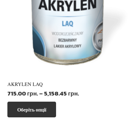
сторінці
товару
AKRYLEN LAQ
Діапазон
715.00
грн.
–
5,158.45
грн.
цін:
Цей
від
Оберіть опції
товар
715.00 грн.
має
до
кілька
5,158.45 грн.
варіантів.