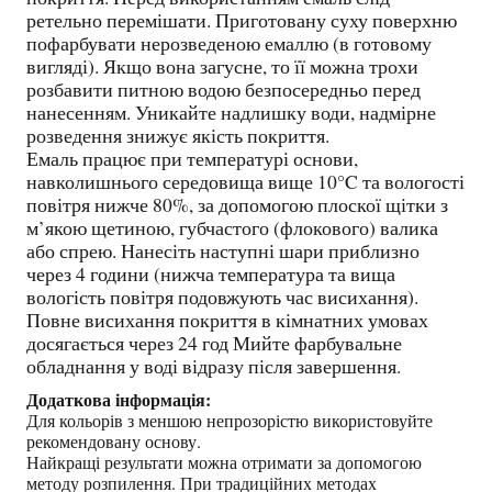
ретельно перемішати. Приготовану суху поверхню
пофарбувати нерозведеною емаллю (в готовому
вигляді). Якщо вона загусне, то її можна трохи
розбавити питною водою безпосередньо перед
нанесенням. Уникайте надлишку води, надмірне
розведення знижує якість покриття.
Емаль працює при температурі основи,
навколишнього середовища вище 10°C та вологості
повітря нижче 80%, за допомогою плоскої щітки з
м’якою щетиною, губчастого (флокового) валика
або спрею. Нанесіть наступні шари приблизно
через 4 години (нижча температура та вища
вологість повітря подовжують час висихання).
Повне висихання покриття в кімнатних умовах
досягається через 24 год Мийте фарбувальне
обладнання у воді відразу після завершення.
Додаткова інформація:
Для кольорів з меншою непрозорістю використовуйте
рекомендовану основу.
Найкращі результати можна отримати за допомогою
методу розпилення. При традиційних методах