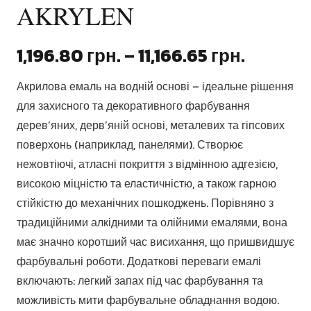
AKRYLEN
Діапаз
1,196.80
грн.
–
11,166.65
грн.
цін:
Акрилова емаль на водній основі – ідеальне рішення
від
для захисного та декоративного фарбування
1,196.80
дерев’яних, дерв’яній основі, металевих та гіпсових
до
поверхонь (наприклад, панелями). Створює
11,166.6
нежовтіючі, атласні покриття з відмінною адгезією,
високою міцністю та еластичністю, а також гарною
стійкістю до механічних пошкоджень. Порівняно з
традиційними алкідними та олійними емалями, вона
має значно коротший час висихання, що пришвидшує
фарбувальні роботи. Додаткові переваги емалі
включають: легкий запах під час фарбування та
можливість мити фарбувальне обладнання водою.