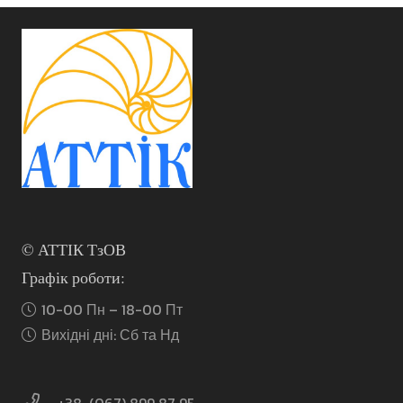
Параметри
можна
вибрати
на
сторінці
товару
© АТТІК ТзОВ
Графік роботи:
10-00 Пн – 18-00 Пт
Вихідні дні: Сб та Нд
+38-(067) 899 87 95