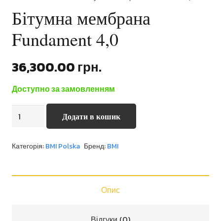
Бітумна мембрана
Fundament 4,0
36,300.00
грн.
Доступно за замовленням
Бітумна
Додати в кошик
мембрана
Fundament
Категорія:
BMI Polska
Бренд:
BMI
4,0
кількість
Опис
Відгуки (0)