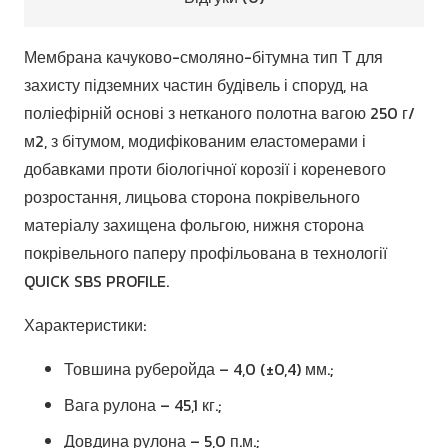
Мембрана качуково-смоляно-бітумна тип Т для
захисту підземних частин будівель і споруд, на
поліефірній основі з нетканого полотна вагою 250 г/
м2, з бітумом, модифікованим еластомерами і
добавками проти біологічної корозії і кореневого
розростання, лицьова сторона покрівельного
матеріалу захищена фольгою, нижня сторона
покрівельного паперу профільована в технології
QUICK SBS PROFILE.
Характеристики:
Товшина руберойда – 4,0 (±0,4) мм.;
Вага рулона – 45,1 кг.;
Довдина рулона – 5,0 п.м.;