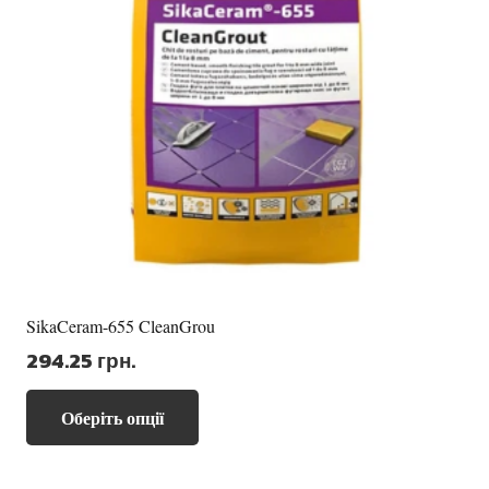
SikaCeram-655 CleanGrou
294.25
грн.
Цей
Оберіть опції
товар
має
кілька