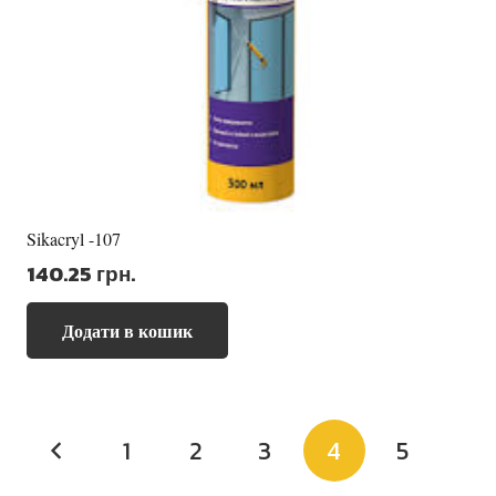
Sikacryl -107
140.25
грн.
Додати в кошик
Пагінація
1
2
3
4
5
записів