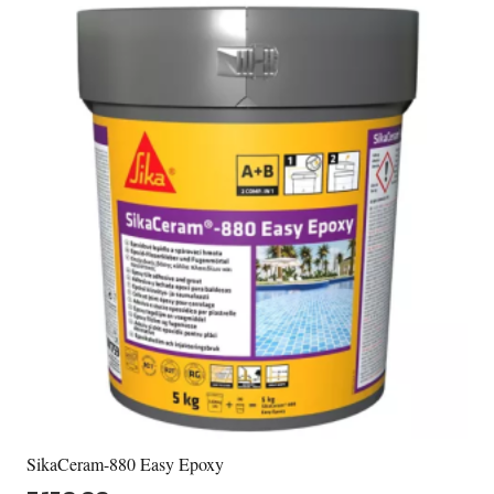
варіантів.
Параметри
можна
вибрати
на
сторінці
товару
SikaCeram-880 Easy Epoxy