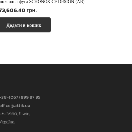
поксидна фуга SCHÖNOX CF DESIGN (AB)
73,606.40
грн.
Додати в кошик
+38-(067) 899 87 95
office@attik.ua
а/я 3980, Львів,
Україна