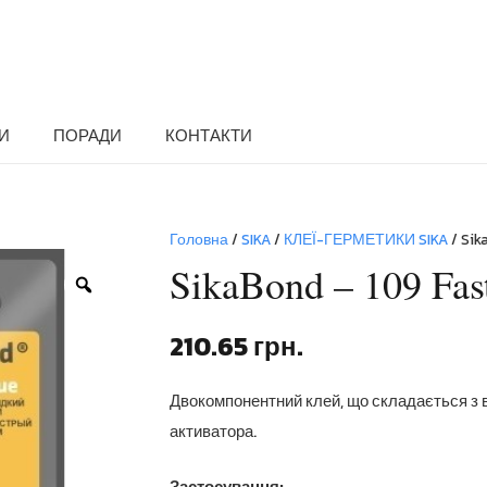
И
ПОРАДИ
КОНТАКТИ
Головна
/
SIKA
/
КЛЕЇ-ГЕРМЕТИКИ SIKA
/ Sik
SikaBond – 109 Fas
Zoom
210.65
грн.
Двокомпонентний клей, що складається з ви
активатора.
Застосування: