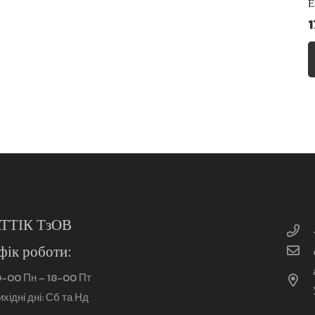
Е
1
ТТІК ТзОВ
фік роботи:
0-00 Пн – 18-00 Пт
ихідні дні: Сб та Нд