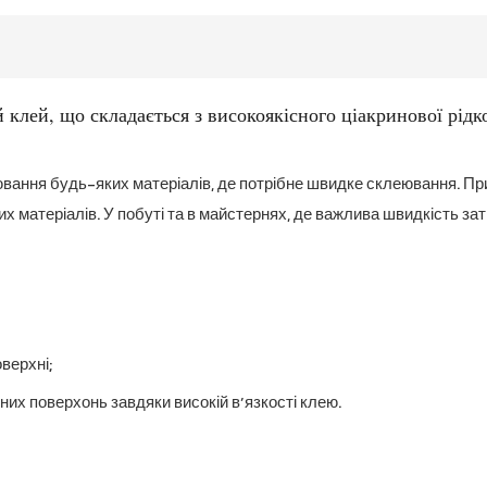
 клей, що складається з високоякісного ціакринової рідко
ювання будь-яких матеріалів, де потрібне швидке склеювання. П
х матеріалів. У побуті та в майстернях, де важлива швидкість зат
верхні;
их поверхонь завдяки високій в’язкості клею.