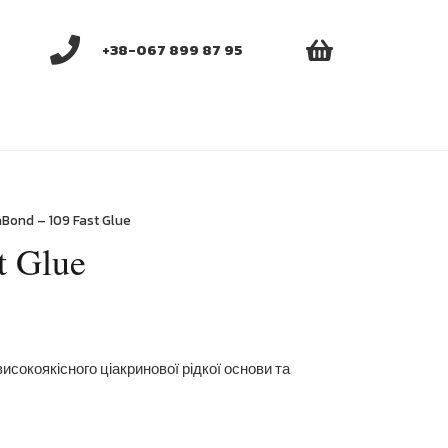
+38-067 899 87 95
aBond – 109 Fast Glue
t Glue
сокоякісного ціакринової рідкої основи та