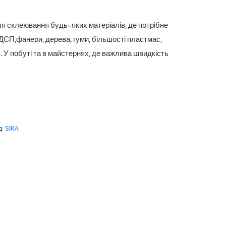
ля склеювання будь-яких матеріалів, де потрібне
П,фанери, дерева, гуми, більшості пластмас,
 У побуті та в майстернях, де важлива швидкість
д:
SIKA