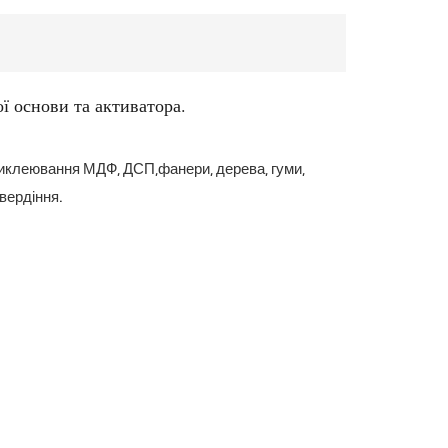
ї основи та активатора.
риклеювання МДФ, ДСП,фанери, дерева, гуми,
вердіння.