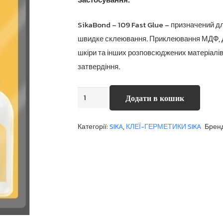
SikaBond – 109 Fast Glue – призначений д
швидке склеювання. Приклеювання МДФ, ДС
шкіри та інших розповсюджених матеріалів.
затвердіння.
SikaBond
Додати в кошик
-
109
Категорії:
SIKA
,
КЛЕЇ-ГЕРМЕТИКИ SIKA
Брен
Fast
Glue
кількість