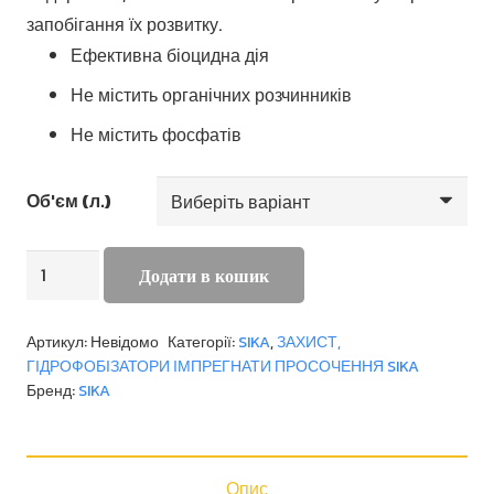
запобігання їх розвитку.
Ефективна біоцидна дія
Не містить органічних розчинників
Не містить фосфатів
Об'єм (л.)
Sikagard
Додати в кошик
717
W
Артикул:
Невідомо
Категорії:
SIKA
,
ЗАХИСТ,
кількість
ГІДРОФОБІЗАТОРИ ІМПРЕГНАТИ ПРОСОЧЕННЯ SIKA
Бренд:
SIKA
Опис