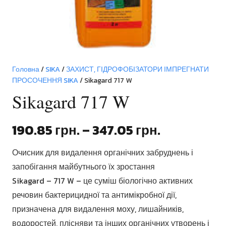
Головна
/
SIKA
/
ЗАХИСТ, ГІДРОФОБІЗАТОРИ ІМПРЕГНАТИ
ПРОСОЧЕННЯ SIKA
/ Sikagard 717 W
Sikagard 717 W
Діапазон
190.85
грн.
–
347.05
грн.
цін:
Очисник для видалення органічних забруднень і
від
запобігання майбутнього їх зростання
190.85 грн
Sikagard – 717 W – це суміш біологічно активних
до
речовин бактерицидної та антимікробної дії,
347.05 грн
призначена для видалення моху, лишайників,
водоростей, плісняви та інших органічних утворень і