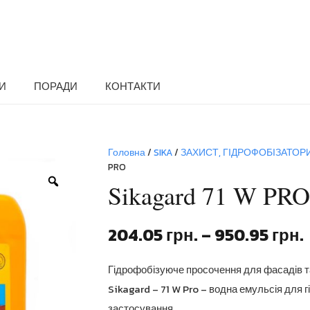
И
ПОРАДИ
КОНТАКТИ
Головна
/
SIKA
/
ЗАХИСТ, ГІДРОФОБІЗАТОР
PRO
Zoom
Sikagard 71 W PRO
204.05
грн.
–
950.95
грн.
Гідрофобізуюче просочення для фасадів та 
Sikagard – 71 W Pro – водна емульсія для 
застосування.