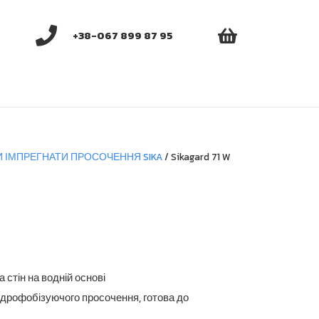
+38-067 899 87 95
И ІМПРЕГНАТИ ПРОСОЧЕННЯ SIKA
/ Sikagard 71 W
Діапазон
цін:
від
стін на водній основі
204.05 грн.
гідрофобізуючого просочення, готова до