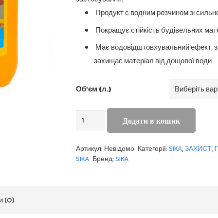
Продукт є водним розчином зі силь
Покращує стійкість будівельних мате
Має водовідштовхувальний ефект, з
захищає матеріал від дощової води
Об'єм (л.)
Sikagard
Додати в кошик
71
W
Артикул:
Невідомо
Категорії:
SIKA
,
ЗАХИСТ,
PRO
SIKA
Бренд:
SIKA
кількість
и (0)