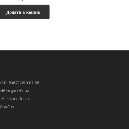
Додати в кошик
+38-(067) 899 87 95
office@attik.ua
а/я 3980, Львів,
Україна