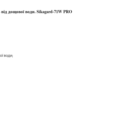
 від дощової води. Sikagard-71W PRO
ї води;