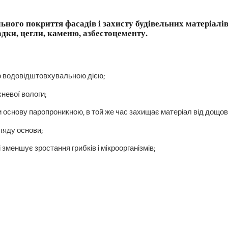
ьного покриття фасадів і захисту будівельних матеріалів
адки, цегли, каменю, азбестоцементу.
ю водовідштовхувальною дією;
невої вологи;
снову паропроникною, в той же час захищає матеріал від дощово
ляду основи;
 зменшує зростання грибків і мікроорганізмів;