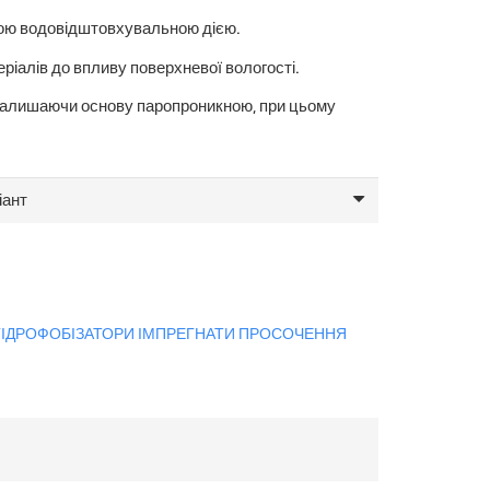
до
950.95 грн.
ною водовідштовхувальною дією.
ріалів до впливу поверхневої вологості.
алишаючи основу паропроникною, при цьому
 ГІДРОФОБІЗАТОРИ ІМПРЕГНАТИ ПРОСОЧЕННЯ