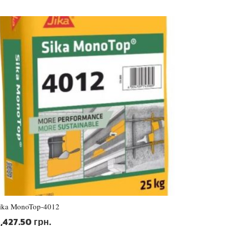
ika MonoTop-4012
,427.50
грн.