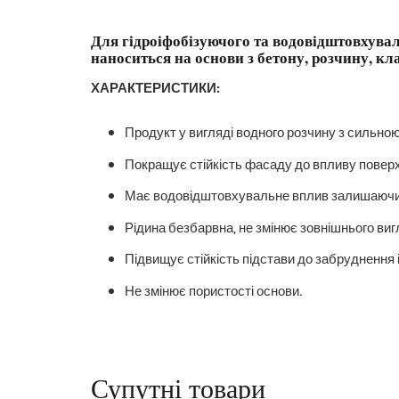
Для гідроіфобізуючого та водовідштовхувал
наноситься на основи з бетону, розчину, кл
ХАРАКТЕРИСТИКИ:
Продукт у вигляді водного розчину з сильно
Покращує стійкість фасаду до впливу поверх
Має водовідштовхувальне вплив залишаючи о
Рідина безбарвна, не змінює зовнішнього виг
Підвищує стійкість підстави до забруднення і
Не змінює пористості основи.
Супутні товари