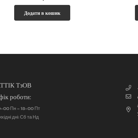
Додати в кошик
ТТІК ТзОВ
фік роботи:
0-00 Пн – 18-00 Пт
ихідні дні: Сб та Нд