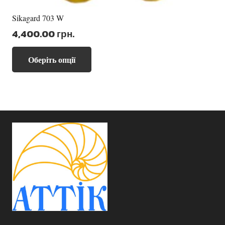
Sikagard 703 W
4,400.00
грн.
Цей
Оберіть опції
товар
має
кілька
варіантів.
Параметри
можна
вибрати
на
сторінці
товару