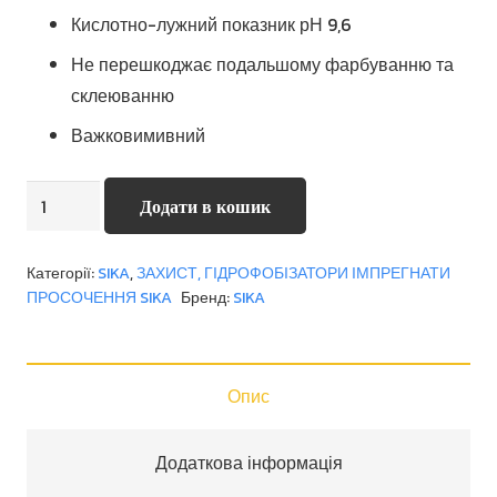
Кислотно-лужний показник рН 9,6
Не перешкоджає подальшому фарбуванню та
склеюванню
Важковимивний
Sikagard
Додати в кошик
262
W
Категорії:
SIKA
,
ЗАХИСТ, ГІДРОФОБІЗАТОРИ ІМПРЕГНАТИ
кількість
ПРОСОЧЕННЯ SIKA
Бренд:
SIKA
Опис
Додаткова інформація