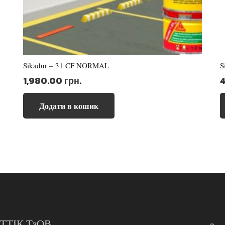
Sikadur – 31 CF NORMAL
S
1,980.00
грн.
Додати в кошик
ТТІК ТзОВ