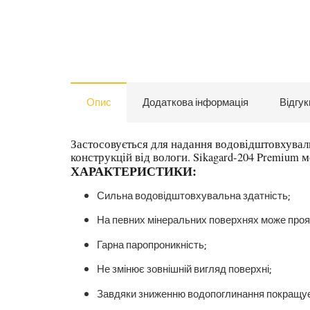
Опис
Додаткова інформація
Відгук
Застосовується для надання водовідштовхувал
конструкцій від вологи. Sikagard-204 Premium 
ХАРАКТЕРИСТИКИ:
Сильна водовідштовхувальна здатність;
На певних мінеральних поверхнях може проя
Гарна паропроникність;
Не змінює зовнішній вигляд поверхні;
Завдяки зниженню водопоглинання покращує с