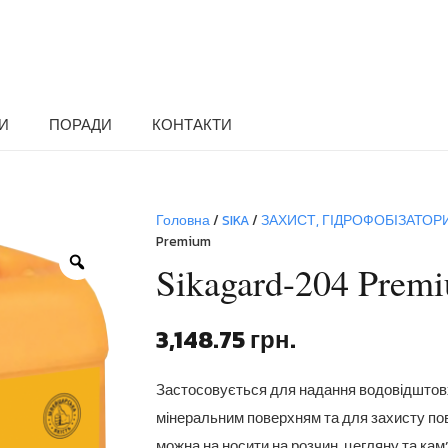
И
ПОРАДИ
КОНТАКТИ
Головна
/
SIKA
/
ЗАХИСТ, ГІДРОФОБІЗАТОР
Premium
Zoom
Sikagard-204 Prem
3,148.75
грн.
Застосовується для надання водовідшто
мінеральним поверхням та для захисту пов
можна на носити на розчин, цегляну та кам’