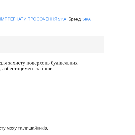
 ІМПРЕГНАТИ ПРОСОЧЕННЯ SIKA
Бренд:
SIKA
для захисту поверхонь будівельних
, азбестоцемент та інше.
ту моху та лишайників;