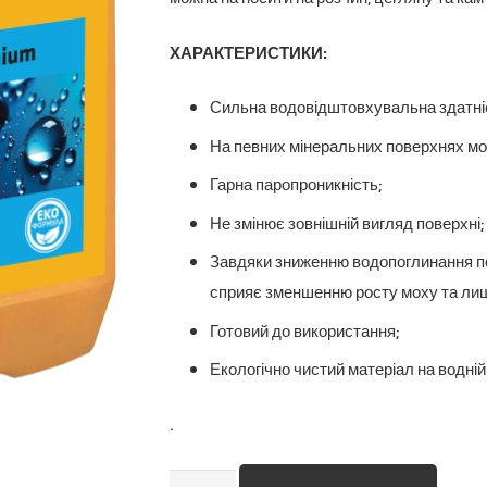
ХАРАКТЕРИСТИКИ:
Сильна водовідштовхувальна здатні
На певних мінеральних поверхнях м
Гарна паропроникність;
Не змінює зовнішній вигляд поверхні;
Завдяки зниженню водопоглинання пок
сприяє зменшенню росту моху та лиш
Готовий до використання;
Екологічно чистий матеріал на водній 
.
Sikagard-