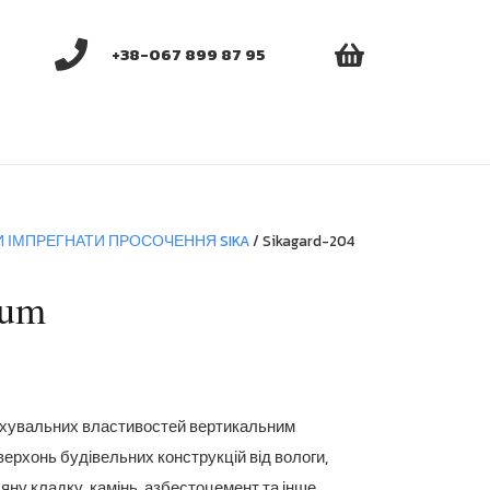
+38-067 899 87 95
И ІМПРЕГНАТИ ПРОСОЧЕННЯ SIKA
/ Sikagard-204
ium
вхувальних властивостей вертикальним
ерхонь будівельних конструкцій від вологи,
яну кладку, камінь, азбестоцемент та інше.