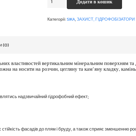
Додати в кошик
204
Premium
Категорії:
SIKA
,
ЗАХИСТ, ГІДРОФОБІЗАТОРИ
кількість
и (0)
ьних властивостей вертикальним мінеральним поверхням та 
можна на носити на розчин, цегляну та кам’яну кладку, камінь
влятись надзвичайний гідрофобний ефект;
тійкість фасадів до плям і бруду, а також сприяє зменшенню рос