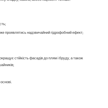
сть;
оже проявлятись надзвичайний гідрофобний ефект;
ращує стійкість фасадів до плям і бруду, а також
айників;
основі.