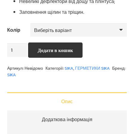
Невеликі дефлектори від дощу та плінтуса;
Заповнення щілин та тріщин.
Колір
Sikaflex-
Додати в кошик
415
Universal
Артикул:
Невідомо
Категорії:
SIKA
,
ГЕРМЕТИКИ SIKA
Бренд:
кількість
SIKA
Опис
Додаткова інформація