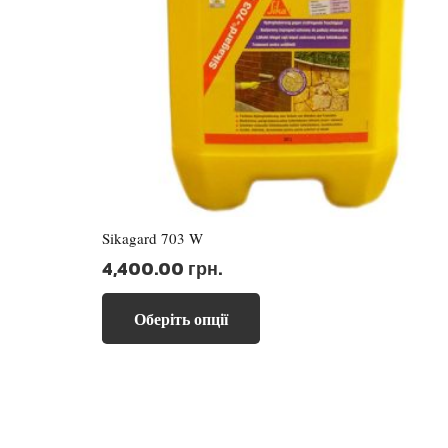
Sikagard 703 W
4,400.00
грн.
Цей
Оберіть опції
товар
має
кілька
варіантів.
Параметри