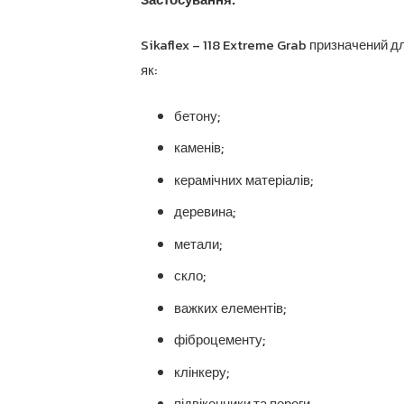
Sikaflex – 118 Extreme Grab призначений дл
як:
бетону;
каменів;
керамічних матеріалів;
деревина;
метали;
скло;
важких елементів;
фіброцементу;
клінкеру;
підвіконники та пороги.