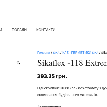
И
ПОРАДИ
КОНТАКТИ
Головна
/
SIKA
/
КЛЕЇ-ГЕРМЕТИКИ SIKA
/ Sik
Sikaflex -118 Extr
Zoom
393.25
грн.
Однокомпонентний клей без фталату з ду
склеювання будівельних матеріалів.
Застосування: