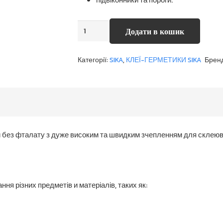
Sikaflex
Додати в кошик
-118
Extreme
Категорії:
SIKA
,
КЛЕЇ-ГЕРМЕТИКИ SIKA
Брен
Grab
кількість
ей без фталату з дуже високим та швидким зчепленням для склеюв
ння різних предметів и матеріалів, таких як: