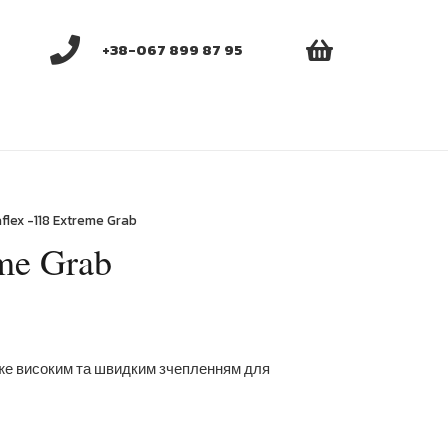
+38-067 899 87 95
aflex -118 Extreme Grab
eme Grab
же високим та швидким зчепленням для