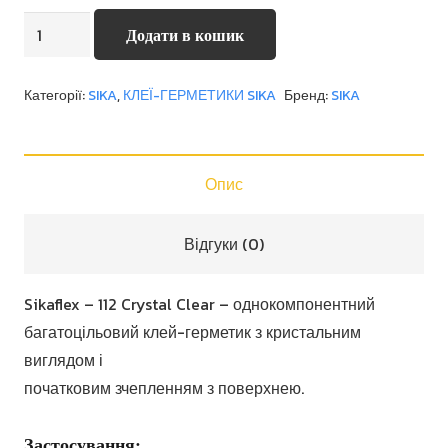
Sikaflex
Додати в кошик
–
112
Категорії:
SIKA
,
КЛЕЇ-ГЕРМЕТИКИ SIKA
Бренд:
SIKA
Crystal
Clear
кількість
Опис
Відгуки (0)
Sikaflex – 112 Crystal Clear – однокомпонентний
багатоцільовий клей-герметик з кристальним
виглядом і
початковим зчепленням з поверхнею.
Застосування: