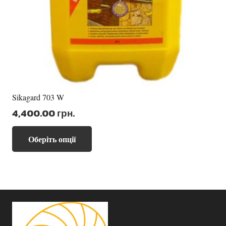
Sikagard 703 W
4,400.00
грн.
Цей
Оберіть опції
товар
має
кілька
варіантів.
Параметри
можна
вибрати