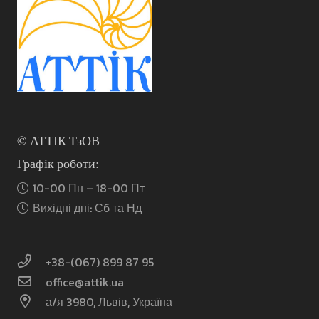
на
сторінці
товару
© АТТІК ТзОВ
Графік роботи:
10-00 Пн – 18-00 Пт
Вихідні дні: Сб та Нд
+38-(067) 899 87 95
office@attik.ua
а/я 3980, Львів, Україна