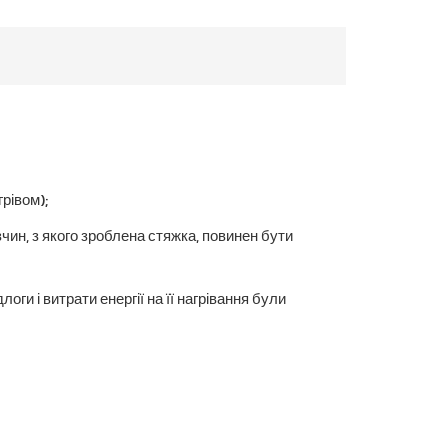
грівом);
ин, з якого зроблена стяжка, повинен бути
ги і витрати енергії на її нагрівання були