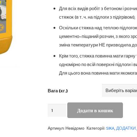
7
Для всіх видів робіт з бетоном і роз
стяжок (в т. ч. на підлоги з підігрівом);
Оскільки стяжка над теплою підлогою
цементно-піщаний розчин, з якого зр
зміна температури НЕ призводила до
Крім того, стяжка повинна мати гарн
одномірно по всій поверхні підлоги і в
Для цього вона повинна мати якомога
Вага (кг.)
Sika
Додати в кошик
BV
3M
Артикул:
Невідомо
Категорії:
SIKA
,
ДОДАТКИ 
кількість