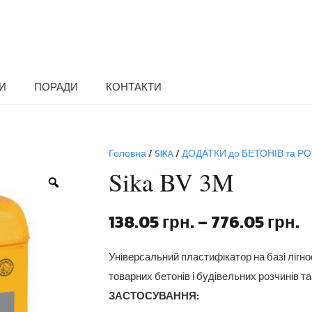
И
ПОРАДИ
КОНТАКТИ
Головна
/
SIKA
/
ДОДАТКИ до БЕТОНІВ та РО
Sika BV 3M
Zoom
Д
138.05
грн.
–
776.05
грн.
ц
в
Універсальний пластифікатор на базі лігн
1
товарних бетонів і будівельних розчинів та
д
ЗАСТОСУВАННЯ: