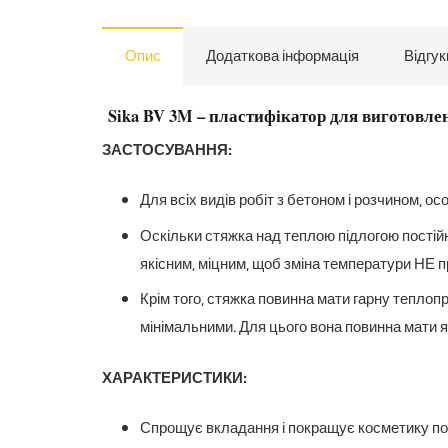
Опис
Додаткова інформація
Відгук
Sika BV 3M – пластифікатор для виготовленн
ЗАСТОСУВАННЯ:
Для всіх видів робіт з бетоном і розчином, осо
Оскільки стяжка над теплою підлогою постійн
якісним, міцним, щоб зміна температури НЕ п
Крім того, стяжка повинна мати гарну теплопро
мінімальними. Для цього вона повинна мати я
ХАРАКТЕРИСТИКИ:
Спрощує вкладання і покращує косметику по