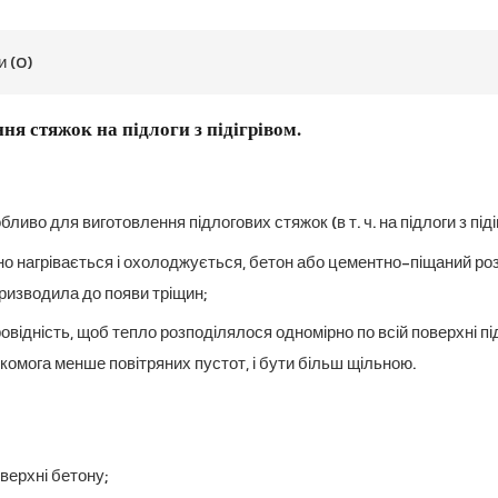
и (0)
я стяжок на підлоги з підігрівом.
бливо для виготовлення підлогових стяжок (в т. ч. на підлоги з піді
о нагрівається і охолоджується, бетон або цементно-піщаний розч
ризводила до появи тріщин;
відність, щоб тепло розподілялося одномірно по всій поверхні підло
комога менше повітряних пустот, і бути більш щільною.
верхні бетону;