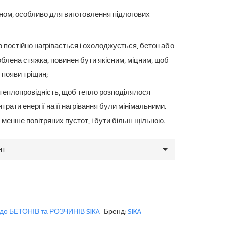
76.05 грн.
чином, особливо для виготовлення підлогових
 постійно нагрівається і охолоджується, бетон або
облена стяжка, повинен бути якісним, міцним, щоб
 появи тріщин;
у теплопровідність, щоб тепло розподілялося
итрати енергії на її нагрівання були мінімальними.
 менше повітряних пустот, і бути більш щільною.
до БЕТОНІВ та РОЗЧИНІВ SIKA
Бренд:
SIKA