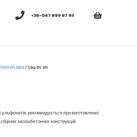
+38-067 899 87 95
ЗЧИНІВ SIKA
/ Sika BV 3M
іапазон
ін:
ід
осульфонатів, рекомендується при виготовленні
38.05 грн.
 сбірних залізобетонних конструкцій.
о