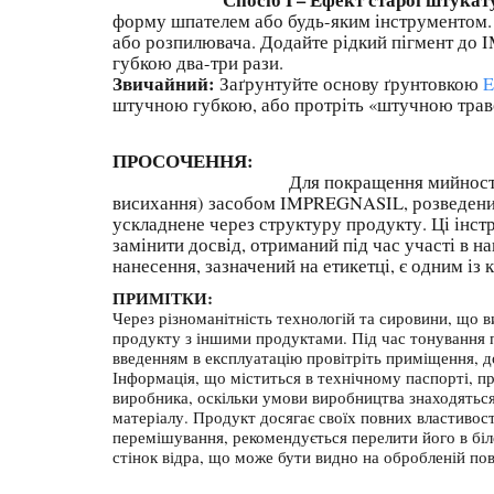
форму шпателем або будь-яким інструментом.
або розпилювача. Додайте рідкий пігмент д
губкою
Звичайний:
Заґрунтуйте основу ґрунтовкою
штучною губкою, або протріть «штучною тра
ПРОСОЧЕННЯ:
Для покращення мийності та стійкості 
висихання) засобом IMPREGNASIL, розведеним
ускладнене через структуру продукту. Ці інст
замінити досвід, отриманий під час участі в 
нанесення, зазначений на етикетці, є одним із
ПРИМІТКИ:
Через різноманітність технологій та сировини, що 
продукту з іншими продуктами. Під час тонування пі
введенням в експлуатацію провітріть приміщення, до
Інформація, що міститься в технічному паспорті, п
виробника, оскільки умови виробництва знаходяться
матеріалу. Продукт досягає своїх повних властивос
перемішування, рекомендується перелити його в біле
стінок відра, що може бути видно на обробленій пов