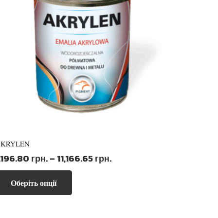
AKRYLEN
Діапазон
,196.80
грн.
–
11,166.65
грн.
цін:
Цей
від
Оберіть опції
товар
1,196.80 грн.
має
до
кілька