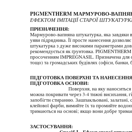
PIGMENTHERM 
ЕФЕКТОМ ІМІТАЦІЇ СТАРОЇ ШТУКАТУРК
ПРИЗНАЧЕННЯ:
Мармурово-вапняна штукатурка, яка завдяки в
уяви підрядника. Її просте нанесення дозволя
штукатурка з дуже високими параметрами довг
рекомендується як ґрунтовка. PIGMENTHERM мо
просоченням IMPREGNASIL. Призначена для фаса
тощо) та громадських будівлях (офіси, банки, 
ПІДГОТОВКА ПОВЕРХНІ ТА НАНЕСЕННЯ
ПІДГОТОВКА ОСНОВИ:
Поверхня, на яку наноситься фарба, пов
можна покривати через 3-4 тижні висихання, г
запобігти стиранню. Зашпакльовані, залатані, с
клейової фарби, вимийте їх та промийте водою
тримаються на основі; якщо вони добре трима
ЗАС
Спосіб I – Ефект старої штукату