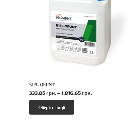
BIEL-GRUNT
Діапазон
333.85
грн.
–
1,816.65
грн.
цін:
Цей
від
Оберіть опції
товар
333.85 грн.
має
до
кілька