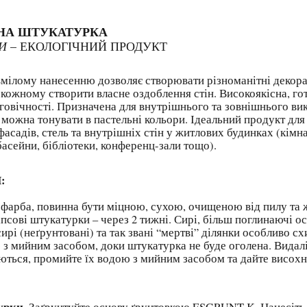
МАРМУРОВО-ВАПНЯН
И
–
ЕКОЛОГІЧНИЙ ПРОДУКТ
мілому нанесенню дозволяє створювати різноманітні декора
є кожному створити власне оздоблення стін. Високоякісна, го
овічності. Призначена для внутрішнього та зовнішнього вик
жна тонувати в пастельні кольори. Ідеальний продукт для
дів, стель та внутрішніх стін у житлових будинках (кімнати
басейни, бібліотеки, конференц-зали тощо).
:
инна бути міцною, сухою, очищеною від пилу та жиру
іпсові штукатурки – через 2 тижні. Сирі, більш поглинаючі
ирі (неґрунтовані) та так звані “мертві” ділянки особливо с
 з мийним засобом, доки штукатурка не буде оголена. Видалі
ються, промийте їх водою з мийним засобом та дайте висохн
ТОСУВА
рки.
Заґрунтуйте основу ґрунтовкою ESGRUNT K. Нанесіть 