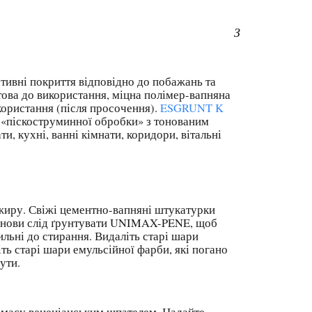
А ШТУКАТУРКА
З
тивні покриття відповідно до побажань та
това до використання, міцна полімер-вапняна
ористання (після просочення).
ESGRUNT K
 «піскоструминної обробки» з тонованим
, кухні, ванні кімнати, коридори, вітальні
. Свіжі цементно-вапняні штукатурки
 основи слід ґрунтувати UNIMAX-PENE, щоб
хильні до стирання. Видаліть старі шари
ть старі шари емульсійної фарби, які погано
ути.
ННЯ:
масу венеціанським шпателем. Надайте