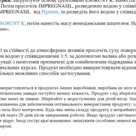
 Потім просочіть IMPREGNASIL, розведеною водою у співвід
о IMPREGNASIL від
Pigment
, та розведіть його водою у співві
 два-три 
ESGRUNT K
, потім нанесіть масу венеціанським шпателем. 
вою».
до атмосферних впливів просочіть суху поверхню ш
 водою у співвідношенні 1:5, за допомогою валика або ро
рукції з нанесення призначені для ознайомлення підрядника
навчальних курсах. Продукт необхідно використовувати відпо
 кількох можливих способів застосування.
використовуються в продуктах інших виробників, виробник не несе в
гментами завжди тестуйте меншу кількість. Продукт слід зберігати
ки запах не зникне. Зберігайте у недоступному для дітей місці. За
ризначена для забезпечення оптимального використання продукту; о
 поза його контролем. Будь-яка зміна складу продукту є неприйнят
тей через 28 днів після завершення роботи. Якщо продукт світлішог
 відро. Іноді гострі краї кошикових змішувачів (особливо нижчої я
ерхні.