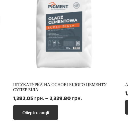
ШТУКАТУРКА НА ОСНОВІ БІЛОГО ЦЕМЕНТУ
СУПЕР БІЛА
1
Діапазон
1,282.05
грн.
–
2,329.80
грн.
цін:
Цей
від
Оберіть опції
товар
1,282.05 грн.
має
до