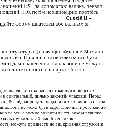
ношенні 1:5 – за допомогою валика, пензля
дношенні 1:10, потім нерівномірно протріть
Спосіб II –
рази.
Надайте форму шпателем або валиком зі
тукатурки (після щонайменше 24 годин
зпилювача. Просочення пензлем може бути
 з методами нанесення; однак вони не можуть
відно до технічного паспорта. Спосіб
ідповідальності за наслідки змішування цього
 в оригінальній, щільно закритій упаковці. Перед
хищайте від морозу та надмірного сонячного світла.
днак вона не може бути підставою для претензій до
ною та може значно знизити якість використаного
о кольору вимагає більш інтенсивного
кості) можуть призвести до зішкрібання стружки зі