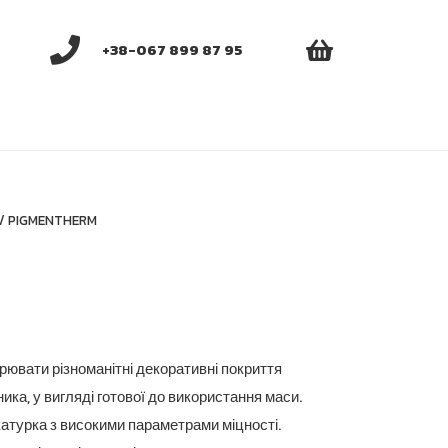
+38-067 899 87 95
/ PIGMENTHERM
ювати різноманітні декоративні покриття
ика, у вигляді готової до використання маси.
атурка з високими параметрами міцності.