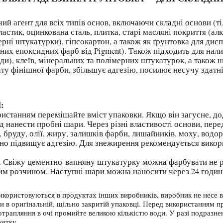
ючий агент для всіх типів основ, включаючи складні основи 
ластик, оцинкована сталь, плитка, старі масляні покриття (алк
мерні штукатурки), гіпсокартон, а також як ґрунтовка для ди
них епоксидних фарб від Pigment). Також підходить для нали
, клеїв, мінеральних та полімерних штукатурок, а також ш
ту фінішної фарби, збільшує адгезію, посилює несучу здатні
:
истанням перемішайте вміст упаковки. Якщо він загусне, д
д нанести пробні шари. Через різні властивості основи, пер
бруду, олії, жиру, залишків фарби, лишайників, моху, водорос
но підвищує адгезію. Для знежирення рекомендується вико
 Свіжу цементно-вапняну штукатурку можна фарбувати не ран
им розчином. Наступні шари можна наносити через 24 години
використовуються в продуктах інших виробників, виробник не несе в
 в оригінальній, щільно закритій упаковці. Перед використанням пр
потрапляння в очі промийте великою кількістю води. У разі подразне
кетку.