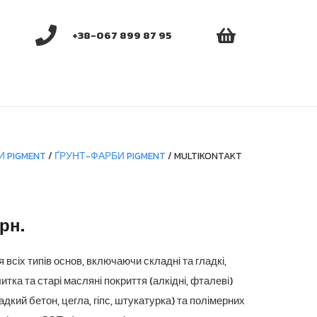
+38-067 899 87 95
И PIGMENT
/
ҐРУНТ-ФАРБИ PIGMENT
/ MULTIKONTAKT
Діапазон
грн.
цін:
від
всіх типів основ, включаючи складні та гладкі,
1,320.00 грн.
литка та старі масляні покриття (алкідні, фталеві)
до
адкий бетон, цегла, гіпс, штукатурка) та полімерних