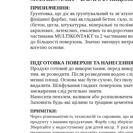
ПРИЗНАЧЕННЯ:
Ґрунтовка, що діє як ґрунтувальний та зв’язу
фінішної фарби), такі як гладкий бетон, скло, п
(бетон, цегла, штукатурка, мінеральні та полі
акрилових, латексних, емалевих та водорозчин
частинами MULTIKONTAKT та 2 частинами води)
до більшості поверхонь. Значно зменшує витра
когезію основи.
ПІДГОТОВКА ПОВЕРХНІ ТА НАНЕСЕННЯ
Продукт готовий до використання; перед викор
тим, як розводити. Після розведення водою слі
менші площі. Основа має бути сухою, без пилу, 
видалити. Шліфування гладких поверхонь знач
знежирення слід ретельно змити.
Наносити пензлем, валиком або розпилювачем.
Заповніть будь-які щілини та тріщини цементн
ПРИМІТКИ:
Через різноманітність технологій та сировини, що 
продукту з іншими продуктами. Фарбу слід зберігати
Зберігайте у недоступному для дітей місці. У разі 
медичною допомогою та покажіть упаковку або ети