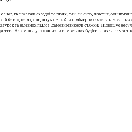
основ, включаючи складні та гладкі, такі як: скло, пластик, оцинкована
дкий бетон, цегла, гіпс, штукатурка) та полімерних основ, також гіп
катурок та нілевних підлог (самовирівнюючі стяжки). Підвищує несуч
ритття. Незамінна у складних та вимогливих будівельних та ремонтн