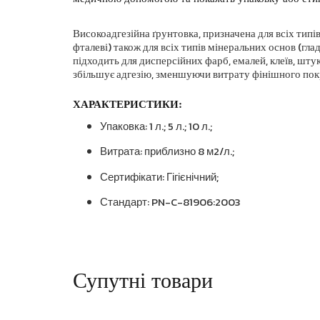
Високоадгезійна ґрунтовка, призначена для всіх типів 
фталеві) також для всіх типів мінеральних основ (гла
підходить для дисперсійних фарб, емалей, клеїв, шту
збільшує адгезію, зменшуючи витрату фінішного пок
ХАРАКТЕРИСТИКИ:
Упаковка: 1 л.; 5 л.; 10 л.;
Витрата: приблизно 8 м2/л.;
Сертифікати: Гігієнічний;
Стандарт: PN-C-81906:2003
Супутні товари