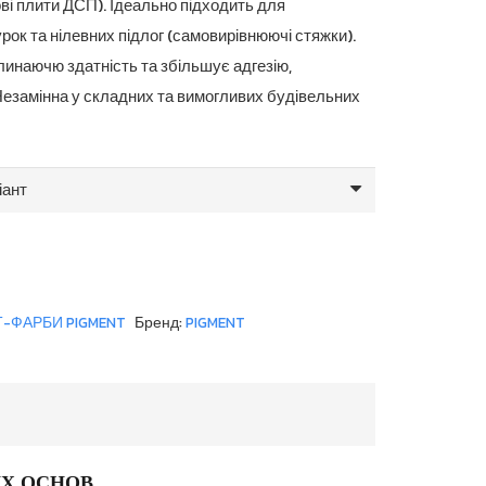
9,900.00 грн.
ві плити ДСП). Ідеально підходить для
рок та нілевних підлог (самовирівнюючі стяжки).
линаючю здатність та збільшує адгезію,
Незамінна у складних та вимогливих будівельних
Т-ФАРБИ PIGMENT
Бренд:
PIGMENT
ИХ ОСНОВ