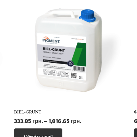
BIEL-GRUNT
Ф
Діапазон
333.85
грн.
–
1,816.65
грн.
цін:
Цей
від
Оберіть опції