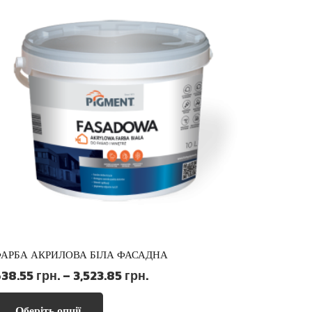
АРБА АКРИЛОВА БІЛА ФАСАДНА
Діапазон
638.55
грн.
–
3,523.85
грн.
цін:
Цей
від
Оберіть опції