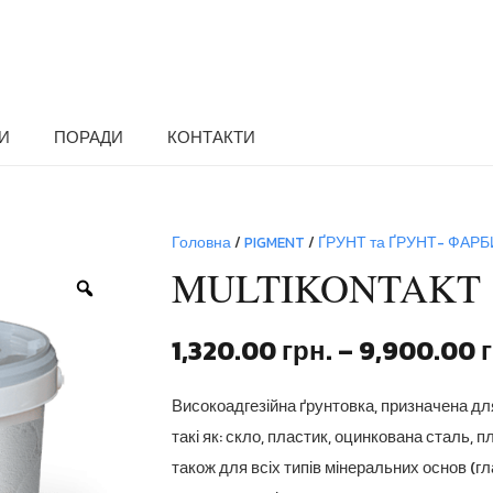
И
ПОРАДИ
КОНТАКТИ
Головна
/
PIGMENT
/
ҐРУНТ та ҐРУНТ- ФАРБ
MULTIKONTAKT
Zoom
1,320.00
грн.
–
9,900.00
Високоадгезійна ґрунтовка, призначена для 
такі як: скло, пластик, оцинкована сталь, п
також для всіх типів мінеральних основ (гл