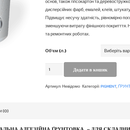
основ, також гіпсокартон та деревостружко
дисперсійних фарб, емалей, клеїв, штукату
Підвищує несучу здатність, рівномірно пог
зменшуючи витрату фінішного покритття. 
та ремонтних роботах.
Об'єм (л.)
MULTIKONTAKT
Додати в кошик
кількість
Артикул:
Невідомо
Категорії:
PIGMENT
,
ҐРУН
и (0)
АЛЬНА АДГЕЗІЙНА ҐРУНТОВКА – ДЛЯ СКЛАДН