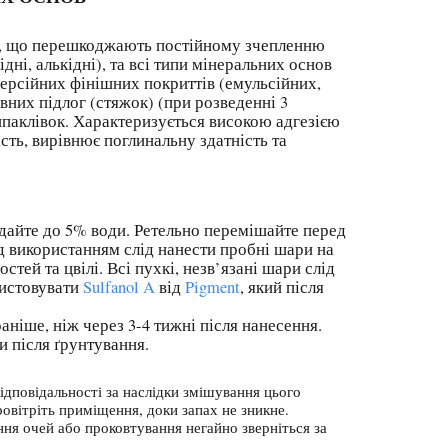
(ті, що перешкоджають постійному зчепленню
ідні, алькідні), та всі типи мінеральних основ
сперсійних фінішних покриттів (емульсійних,
вних підлог (стяжок) (при розведенні 3
паклівок. Характеризується високою адгезією
сть, вирівнює поглинальну здатність та
одайте до 5% води. Ретельно перемішайте перед
ед використанням слід нанести пробні шари на
тей та цвілі. Всі пухкі, незв’язані шари слід
ристовувати
Sulfanol A
від
Pigment
, який після
іше, ніж через 3-4 тижні після нанесення.
 після ґрунтування.
ідповідальності за наслідки змішування цього
овітріть приміщення, доки запах не зникне.
ння очей або проковтування негайно зверніться за