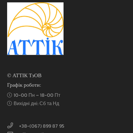
можна
вибрати
на
сторінці
товару
© АТТІК ТзОВ
Графік роботи:
10-00 Пн – 18-00 Пт
Вихідні дні: Сб та Нд
+38-(067) 899 87 95