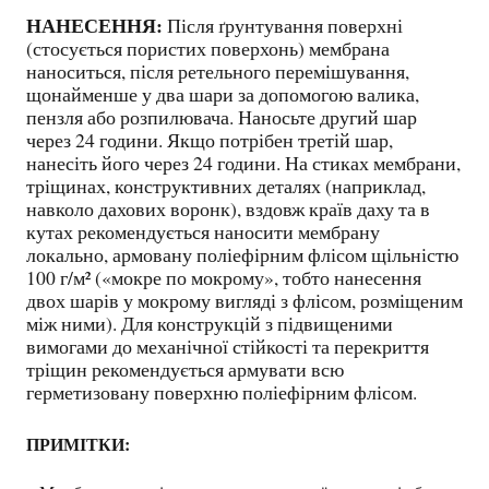
НАНЕСЕННЯ:
Після ґрунтування поверхні
(стосується пористих поверхонь) мембрана
наноситься, після ретельного перемішування,
щонайменше у два шари за допомогою валика,
пензля або розпилювача. Наносьте другий шар
через 24 години. Якщо потрібен третій шар,
нанесіть його через 24 години. На стиках мембрани,
тріщинах, конструктивних деталях (наприклад,
навколо дахових воронк), вздовж країв даху та в
кутах рекомендується наносити мембрану
локально, армовану поліефірним флісом щільністю
100 г/м² («мокре по мокрому», тобто нанесення
двох шарів у мокрому вигляді з флісом, розміщеним
між ними). ​​Для конструкцій з підвищеними
вимогами до механічної стійкості та перекриття
тріщин рекомендується армувати всю
герметизовану поверхню поліефірним флісом.
ПРИМІТКИ: