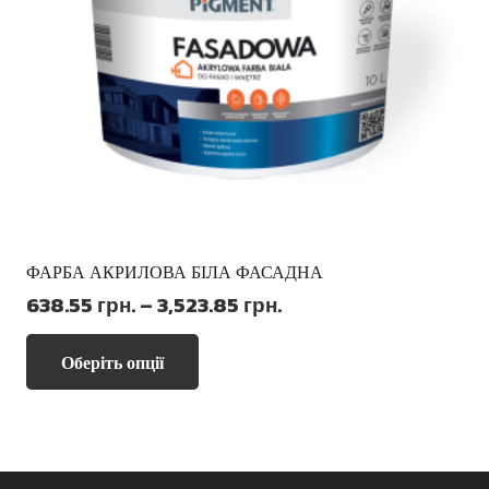
товару
ФАРБА АКРИЛОВА БІЛА ФАСАДНА
Діапазон
638.55
грн.
–
3,523.85
грн.
цін:
Цей
від
Оберіть опції
товар
638.55 грн.
має
до
кілька
3,523.85 грн.
варіантів.
Параметри