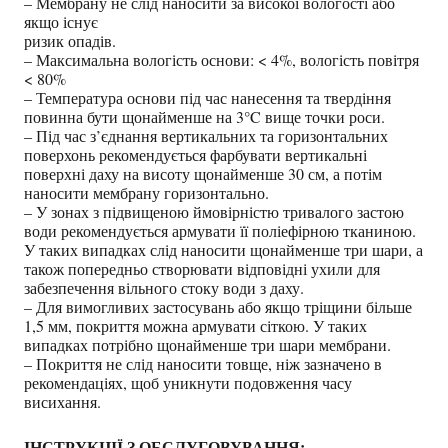
– Мембрану не слід наносити за високої вологості або
якщо існує
ризик опадів.
– Максимальна вологість основи: < 4%, вологість повітря
< 80%
– Температура основи під час нанесення та твердіння
повинна бути щонайменше на 3°C ​​вище точки роси.
– Під час з’єднання вертикальних та горизонтальних
поверхонь рекомендується фарбувати вертикальні
поверхні даху на висоту щонайменше 30 см, а потім
наносити мембрану горизонтально.
– У зонах з підвищеною ймовірністю тривалого застою
води рекомендується армувати її поліефірною тканиною.
У таких випадках слід наносити щонайменше три шари, а
також попередньо створювати відповідні ухили для
забезпечення вільного стоку води з даху.
– Для вимогливих застосувань або якщо тріщини більше
1,5 мм, покриття можна армувати сіткою. У таких
випадках потрібно щонайменше три шари мембрани.
– Покриття не слід наносити товще, ніж зазначено в
рекомендаціях, щоб уникнути подовження часу
висихання.
ІНСТРУКЦІЇ З ОБСЛУГОВУВАННЯ: