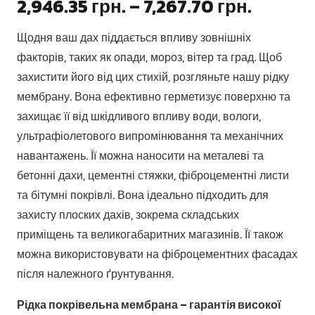
Діапаз
2,946.35
грн.
–
7,267.70
грн.
цін:
Щодня ваш дах піддається впливу зовнішніх
від
факторів, таких як опади, мороз, вітер та град. Щоб
2,946.3
захистити його від цих стихій, розгляньте нашу рідку
до
мембрану. Вона ефективно герметизує поверхню та
7,267.7
захищає її від шкідливого впливу води, вологи,
ультрафіолетового випромінювання та механічних
навантажень. Її можна наносити на металеві та
бетонні дахи, цементні стяжки, фіброцементні листи
та бітумні покрівлі. Вона ідеально підходить для
захисту плоских дахів, зокрема складських
приміщень та великогабаритних магазинів. Її також
можна використовувати на фіброцементних фасадах
після належного ґрунтування.
Рідка покрівельна мембрана – гарантія високої