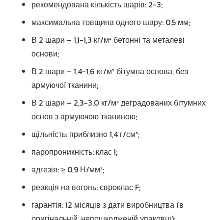
рекомендована кількість шарів: 2-3;
максимальна товщина одного шару: 0,5 мм;
В 2 шари – 1,1-1,3 кг/м² бетонні та металеві
основи;
В 2 шари – 1,4-1,6 кг/м² бітумна основа, без
армуючої тканини;
В 2 шари – 2,3-3,0 кг/м² деградованих бітумних
основ з армуючою тканиною;
щільність: приблизно 1,4 г/см³;
паропроникність: клас I;
адгезія: ≥ 0,9 Н/мм²;
реакція на вогонь: євроклас F;
гарантія: 12 місяців з дати виробництва (в
оригінальній, непошкодженій упаковці);