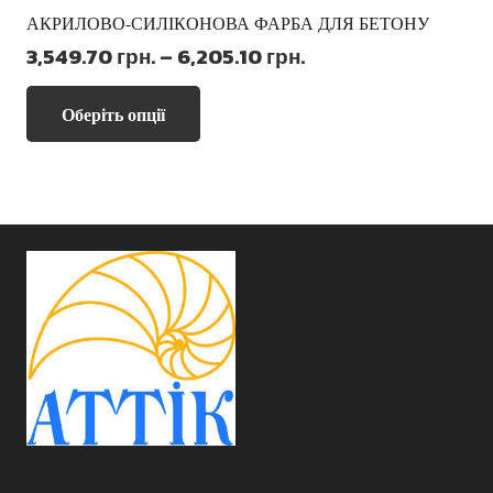
АКРИЛОВО-СИЛІКОНОВА ФАРБА ДЛЯ БЕТОНУ
Діапазон
3,549.70
грн.
–
6,205.10
грн.
цін:
Цей
від
Оберіть опції
товар
3,549.70 грн.
має
до
кілька
6,205.10 грн.
варіантів.
Параметри
можна
вибрати
на
сторінці
товару