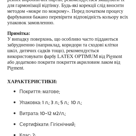
для гармонізації відтінку. Будь-які корекції слід вносити
методом «мокре по мокрому». Перед початком процесу
фарбування бажано перевірити відповідність кольору всіх
упаковок замовленню.
Примітка:
У випадку поверхонь, що особливо часто піддаються
забрудненню (наприклад, коридори та сходові клітки
шкіл, дитячих садків тощо), рекомендується
використовувати фарбу LATEX OPTIMUM від Pigment
або додатково покрити покриття акриловим лаком від
Pigment.
ХАРАКТЕРИСТИКИ:
Покриття: матове;
Упаковка: 1 л.; 3 л.; 5 л.; 10 л.;
Витрата: 10-12 м2/л.;
Сертифікати: Гігієнічний;
Клас: 2;