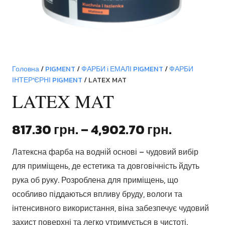
Головна
/
PIGMENT
/
ФАРБИ і ЕМАЛІ PIGMENT
/
ФАРБИ
ІНТЕР'ЄРНІ PIGMENT
/ LATEX MAT
LATEX MAT
Діапазо
817.30
грн.
–
4,902.70
грн.
цін:
Латексна фарба на водній основі – чудовий вибір
від
для приміщень, де естетика та довговічність йдуть
817.30 г
рука об руку. Розроблена для приміщень, що
до
особливо піддаються впливу бруду, вологи та
4,902.70
інтенсивного використання, віна забезпечує чудовий
захист поверхні та легко утримується в чистоті.