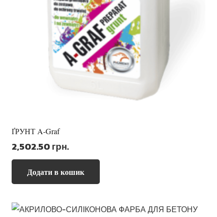
сторінці
товару
ҐРУНТ A-Graf
2,502.50
грн.
Додати в кошик