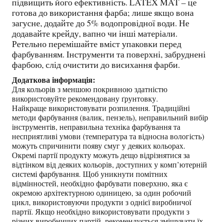
підвищить його ефективність. LATEX MAT – це
готова до використання фарба; лише якщо вона
загусне, додайте до 5% водопровідної води. Не
додавайте крейду, вапно чи інші матеріали.
Ретельно перемішайте вміст упаковки перед
фарбуванням. Інструменти та поверхні, забруднені
фарбою, слід очистити до висихання фарби.
Додаткова інформація:
Для кольорів з меншою покривною здатністю
використовуйте рекомендовану ґрунтовку.
Найкраще використовувати розпилення. Традиційні
методи фарбування (валик, пензель), неправильний вибір
інструментів, неправильна техніка фарбування та
несприятливі умови (температура та відносна вологість)
можуть спричинити появу смуг у деяких кольорах.
Окремі партії продукту можуть дещо відрізнятися за
відтінком від деяких кольорів, доступних у комп’ютерній
системі фарбування. Щоб уникнути помітних
відмінностей, необхідно фарбувати поверхню, яка є
окремою архітектурною одиницею, за один робочий
цикл, використовуючи продукти з однієї виробничої
партії. Якщо необхідно використовувати продукти з
різних виробничих партій, рекомендується змішувати їх