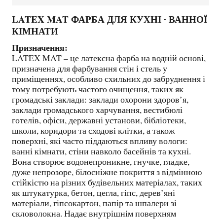
LATEX MAT ФАРБА ДЛЯ КУХНІ ∙ ВАННОЇ
КІМНАТИ
Призначення:
LATEX MAT – це латексна фарба на водній основі,
призначена для фарбування стін і стель у
приміщеннях, особливо схильних до забруднення і
тому потребують частого очищення, таких як
громадські заклади: заклади охорони здоров’я,
заклади громадського харчування, вестибюлі
готелів, офіси, державні установи, бібліотеки,
школи, коридори та сходові клітки, а також
поверхні, які часто піддаються впливу вологи:
ванні кімнати, стіни навколо басейнів та кухні.
Вона створює водонепроникне, гнучке, гладке,
дуже непрозоре, білосніжне покриття з відмінною
стійкістю на різних будівельних матеріалах, таких
як штукатурка, бетон, цегла, гіпс, дерев’яні
матеріали, гіпсокартон, папір та шпалери зі
скловолокна. Надає внутрішнім поверхням