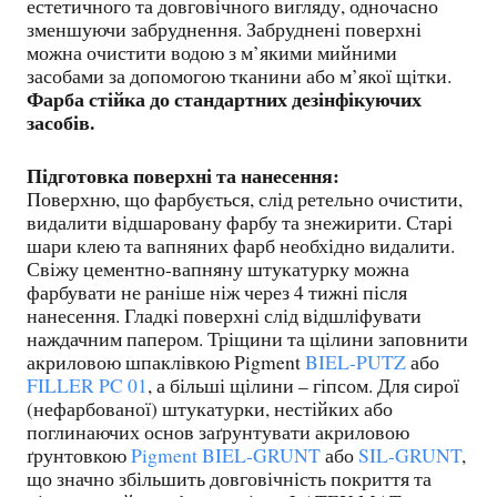
естетичного та довговічного вигляду, одночасно
зменшуючи забруднення. Забруднені поверхні
можна очистити водою з м’якими мийними
засобами за допомогою тканини або м’якої щітки.
Фарба стійка до стандартних дезінфікуючих
засобів.
Підготовка поверхні та нанесення:
Поверхню, що фарбується, слід ретельно очистити,
видалити відшаровану фарбу та знежирити. Старі
шари клею та вапняних фарб необхідно видалити.
Свіжу цементно-вапняну штукатурку можна
фарбувати не раніше ніж через 4 тижні після
нанесення. Гладкі поверхні слід відшліфувати
наждачним папером. Тріщини та щілини заповнити
акриловою шпаклівкою Pigment
BIEL-PUTZ
або
FILLER PC 01
, а більші щілини – гіпсом. Для сирої
(нефарбованої) штукатурки, нестійких або
поглинаючих основ заґрунтувати акриловою
ґрунтовкою
Pigment
BIEL-GRUNT
або
SIL-GRUNT
,
що значно збільшить довговічність покриття та