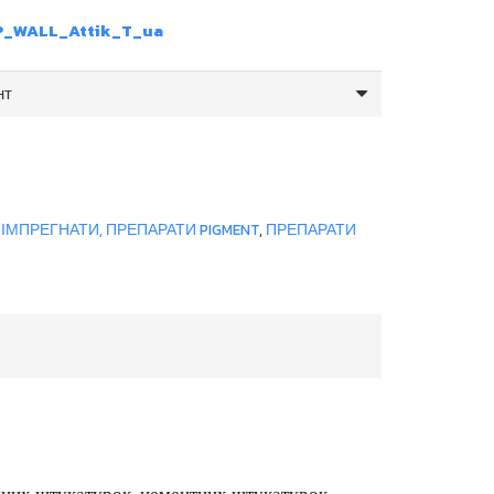
P_WALL_Attik_T_ua
 ІМПРЕГНАТИ, ПРЕПАРАТИ PIGMENT
,
ПРЕПАРАТИ
няних штукатурок, цементних штукатурок,