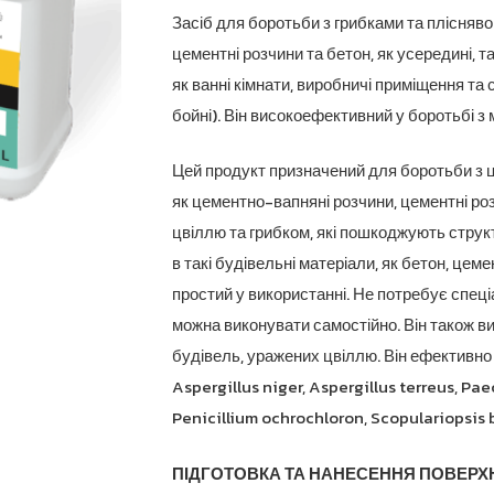
Засіб для боротьби з грибками та плісняво
цементні розчини та бетон, як усередині, т
як ванні кімнати, виробничі приміщення та 
бойні). Він високоефективний у боротьбі з 
Цей продукт призначений для боротьби з ц
як цементно-вапняні розчини, цементні роз
цвіллю та грибком, які пошкоджують струк
в такі будівельні матеріали, як бетон, цем
простий у використанні. Не потребує спеці
можна виконувати самостійно. Він також ви
будівель, уражених цвіллю. Він ефективно з
Aspergillus niger, Aspergillus terreus, Pae
Penicillium ochrochloron, Scopulariopsis b
ПІДГОТОВКА ТА НАНЕСЕННЯ ПОВЕРХН