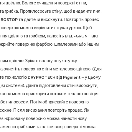
ння цвіллю. Вологе очищення поверхні стіни,
 та грибка. Пропилососьте стіну, щоб видалити пил.
OSTOP та дайте їй висохнути. Повторіть процес
я поверхню можна вирівняти штукатуркою. Щоб
ння цвіллю та грибком, нанесіть BIEL-GRUNT BIO
покрийте поверхню фарбою, шпалерами або іншим
нням цвіллю: Зріжте вологу штукатурку
та очистіть поверхню стіни металевою щіткою. (Для
те технологію DRYPROTECH від Pigment – ​​у цьому
ї системи). Дайте підготовленій стіні висохнути,
ання можна прискорити потоком теплого повітря.
або пилососом. Потім обприскайте поверхню
охне. Після висихання повторіть процес. Як
дезінфіковану поверхню можна нанести нову
раженню грибками та пліснявою, поверхні можна