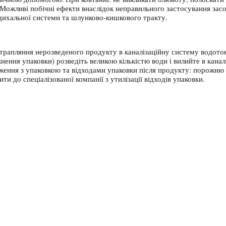
 Можливі побічні ефекти внаслідок неправильного застосування засоб
дихальної системи та шлунково-кишкового тракту.
рапляння нерозведеного продукту в каналізаційну систему водотокі
ення упаковки) розведіть великою кількістю води і вилийте в канал
водження з упаковкою та відходами упаковки після продукту: порожню
ти до спеціалізованої компанії з утилізації відходів упаковки.