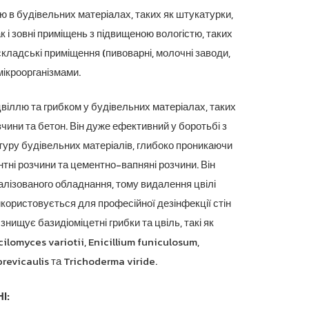
до
ю в будівельних матеріалах, таких як штукатурки,
1,302.40 грн.
ак і зовні приміщень з підвищеною вологістю, таких
складські приміщення (пивоварні, молочні заводи,
мікроорганізмами.
віллю та грибком у будівельних матеріалах, таких
чини та бетон. Він дуже ефективний у боротьбі з
туру будівельних матеріалів, глибоко проникаючи
ентні розчини та цементно-вапняні розчини. Він
алізованого обладнання, тому видалення цвілі
користовується для професійної дезінфекції стін
нищує базидіоміцетні грибки та цвіль, такі як
cilomyces variotii, Enicillium funiculosum,
revicaulis та Trichoderma viride.
І: