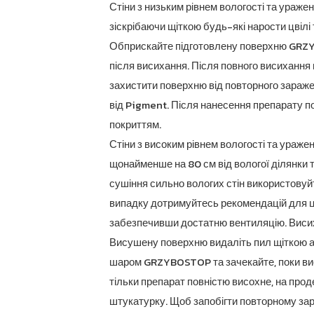
Стіни з низьким рівнем вологості та ураже
зіскрібаючи щіткою будь-які нарости цвілі
Обприскайте підготовлену поверхню GRZYB
після висихання. Після повного висиханн
захистити поверхню від повторного зараже
від Pigment. Після нанесення препарату 
покриттям.
Стіни з високим рівнем вологості та ураже
щонайменше на 80 см від вологої ділянки 
сушіння сильно вологих стін використовуй
випадку дотримуйтесь рекомендацій для ціє
забезпечивши достатню вентиляцію. Висих
Висушену поверхню видаліть пил щіткою 
шаром GRZYBOSTOP та зачекайте, поки вис
тільки препарат повністю висохне, на про
штукатурку. Щоб запобігти повторному за