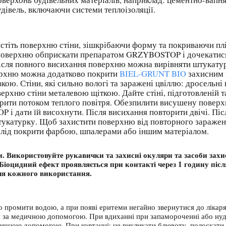
удівель, включаючи системи теплоізоляції.
чистіть поверхню стіни, зішкрібаючи форму та покриваючи п
 поверхню обприскати препаратом GRZYBOSTOP і дочекатися 
 Після повного висихання поверхню можна вирівняти штукату
ерхню можна додатково покрити
BIEL-GRUNT BIO
захисним 
ю. Стіни, які сильно вологі та заражені цвіллю: дросельні
рхню стіни металевою щіткою. Дайте стіні, підготовленій 
рити потоком теплого повітря. Обезпилити висушену повер
дати їй висохнути. Після висихання повторити двічі. Після
катурку. Щоб захистити поверхню від повторного зараження
 слід покрити фарбою, шпалерами або іншим матеріалом.
и. Використовуйте рукавички та захисні окуляри та засоби зах
и. Біоцидний ефект проявляється при контакті через 1 годину пі
ля кожного використання.
промити водою, а при появі еритеми негайно звернутися до лікаря
ся за медичною допомогою. При вдиханні при запамороченні або нуд
ичною допомогою. При ковтанні: не викликати блювоту, полоскати р