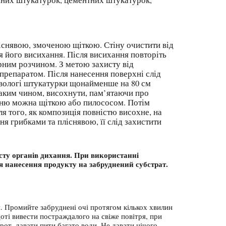
ліснявою, змоченою щіткою. Стіну очистити від
його висихання. Після висихання повторіть
рним розчином. З метою захисту від
препаратом. Після нанесення поверхні слід
 вологі штукатурки щонайменше на 80 см
таким чином, висохнути, пам’ятаючи про
хню можна щіткою або пилососом. Потім
 того, як композиція повністю висохне, на
 грибками та пліснявою, її слід захистити
исту органів дихання. При використанні
сля нанесення продукту на забруднений субстрат.
. Промийте забруднені очі протягом кількох хвилин
оті вивести постраждалого на свіже повітря, при
от, давати пити багато води. Не давати нічого