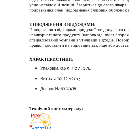
усно несвідомій людині. Зверніться до свого лікаря.
подразнення очей, подразнення слизових оболонок 
ПОВОДЖЕННЯ З ВІДХОДАМИ:
Поводження з відходами продукції: не допускати пот
невикористаного продукту (наприклад, після спорожн
спеціалізованій компанії з утилізації відходів. По
правил, доставити на відповідне звалище або достави
ХАРАКТЕРИСТИКИ:
Упаковка: 0,5 л., 1,0 л., 5 л.;
Витрата:10-12 м2/л.;
Дозвіл: № 6308/15.
Технічний опис матеріалу: