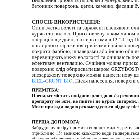
бетонних поверхонь, цегли, каменю, фасадів б
СПОСІБ ВИКОРИСТАННЯ:
Стіни злегка вологі та заражені пліснявою: о
курява та пилюгі. Приготовлену таким чином
операцію ще двічі, з інтервалами в 12-24 год
повторного зараження грибками і цвіллю пов
покрити фарбою, шпалерами або іншою обшивко
перевищують межу вологості та очищають пове
ефективну вентиляцію. Сушіння можна приско
поверхню слід обприскати шаром GRZYBOSTOP і 
знезаражену поверхню можна нанести нову шту
BIEL-GRUNT BIO
. Після нанесення, поверхні
ПРИМІТКА:
Препарат містить шкідливі для здоров’я речовин
препарату не їжте, не пийте і не куріть сигарет
Мити прилади водою рекомендується відразу піс
ПЕРША ДОПОМОГА:
Забруднену шкіру промити водою з милом, ретельно 
(приблизно 15) великою кількістю води та зверніть
відсутності швидкого поліпшення звернутися за мед