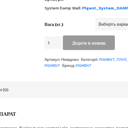
System Damp Wall:
Pigent_System_DAM
Вага (кг.)
GRZYBOSTOP
Додати в кошик
кількість
Артикул:
Невідомо
Категорії:
PIGMENT
,
ЛАКИ,
PIGMENT
Бренд:
PIGMENT
и (0)
ПАРАТ
поверхонь будівельних матеріалів, наприклад: цементно-вап