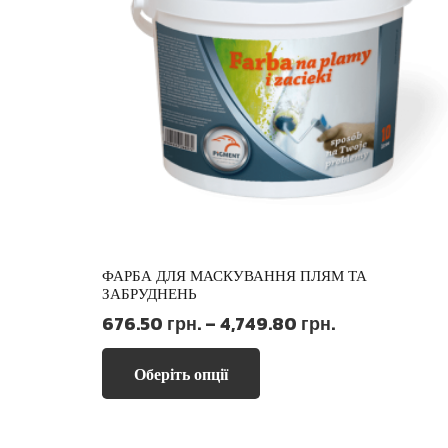
ФАРБА ДЛЯ МАСКУВАННЯ ПЛЯМ ТА
ЗАБРУДНЕНЬ
Діапазон
676.50
грн.
–
4,749.80
грн.
цін:
Цей
від
Оберіть опції
товар
676.50 грн.
має
до
кілька
4,749.80 грн