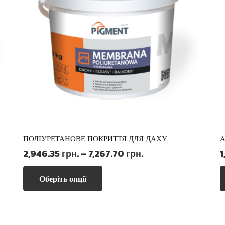
ПОЛІУРЕТАНОВЕ ПОКРИТТЯ ДЛЯ ДАХУ
Діапазон
2,946.35
грн.
–
7,267.70
грн.
1
цін:
Цей
від
Оберіть опції
товар
2,946.35 грн.
має
до
кілька
7,267.70 грн.
варіантів.
.