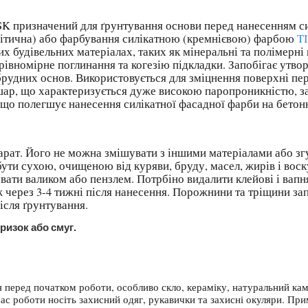
K призначений для ґрунтування основи перед нанесенням с
ітична) або фарбування силікатною (кремнієвою) фарбою
T
 будівельних матеріалах, таких як мінеральні та полімерні 
 рівномірне поглинання та когезію підкладки. Запобігає утв
 брудних основ. Використовується для зміцнення поверхні п
є шар, що характеризується дуже високою паропроникністю, 
, що полегшує нанесення силікатної фасадної фарби на бетон
рат. Його не можна змішувати з іншими матеріалами або зг
ти сухою, очищеною від куряви, бруду, масел, жирів і воску
вати валиком або пензлем. Потрбіно видалити клейові і вап
 через 3-4 тижні після нанесення. Порожнини та тріщини за
ісля ґрунтування.
ризок або смуг.
перед початком роботи, особливо скло, кераміку, натуральний камін
 роботи носіть захисний одяг, рукавички та захисні окуляри. Прим