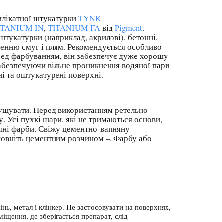
илікатної штукатурки
TYNK
ITANIUM IN
,
TITANIUM FA
від
Pigment
.
штукатурки (наприклад, акрилові), бетонні,
оренню смуг і плям. Рекомендується особливо
еред фарбуванням, він забезпечує дуже хорошу
забезпечуючи вільне проникнення водяної пари
ні та оштукатурені поверхні.
ущувати. Перед використанням ретельно
. Усі пухкі шари, які не тримаються основи,
няні фарби. Свіжу цементно-вапняну
повніть цементним розчином –. Фарбу або
ь, метал і клінкер. Не застосовувати на поверхнях,
іщення, де зберігається препарат, слід