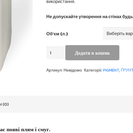
використання.
Не допускайте утворення на стінах будь
Об'єм (л.)
GRUNDER
Додати в кошик
SK
кількість
Артикул:
Невідомо
Категорії:
PIGMENT
,
ҐРУНТ
и (0)
є появі плям і смуг.