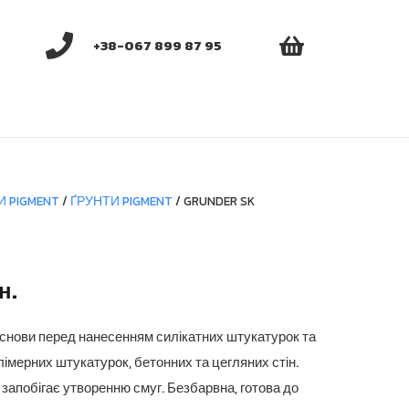
+38-067 899 87 95
И PIGMENT
/
ҐРУНТИ PIGMENT
/ GRUNDER SK
Діапазон
н.
цін:
від
основи перед нанесенням силікатних штукатурок та
1,549.35 грн.
імерних штукатурок, бетонних та цегляних стін.
до
запобігає утворенню смуг. Безбарвна, готова до