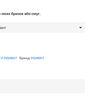
2,724.70 грн.
-яких бризок або смуг.
И PIGMENT
Бренд:
PIGMENT