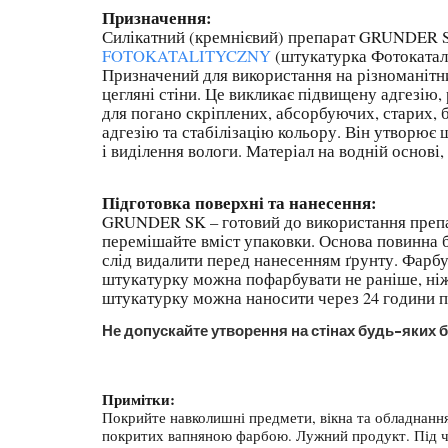
Призначення:
Силікатний (кремнієвий) препарат GRUNDER S
FOTOKATALITYCZNY
(штукатурка Фотокатал
Призначений для використання на різноманітних
цегляні стіни. Це викликає підвищену адгезію,
для погано скріплених, абсорбуючих, старих,
адгезію та стабілізацію кольору. Він утворю
і виділення вологи. Матеріал на водній основі
Підготовка поверхні та нанесення:
GRUNDER SK – готовий до використання препа
перемішайте вміст упаковки. Основа повинна бу
слід видалити перед нанесенням ґрунту. Фарбу
штукатурку можна пофарбувати не раніше, ніж
штукатурку можна наносити через 24 години п
Не допускайте утворення на стінах будь-яких б
Примітки:
Покрийте навколишні предмети, вікна та обладнання 
покритих вапняною фарбою. Лужний продукт. Під час