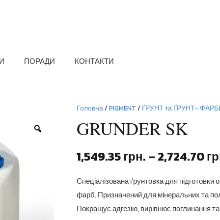
И
ПОРАДИ
КОНТАКТИ
Головна
/
PIGMENT
/
ҐРУНТ та ҐРУНТ- ФАРБ
GRUNDER SK
Zoom
1,549.35
грн.
–
2,724.70
гр
Спеціалізована ґрунтовка для підготовки 
фарб. Призначений для мінеральних та пол
Покращує адгезію, вирівнює поглинання та 